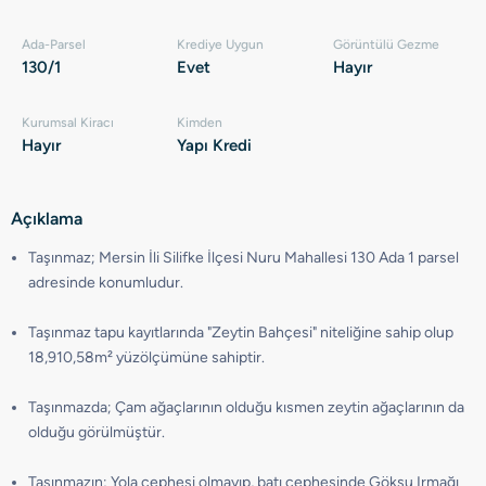
Ada-Parsel
Krediye Uygun
Görüntülü Gezme
130/1
Evet
Hayır
Kurumsal Kiracı
Kimden
Hayır
Yapı Kredi
Açıklama
Taşınmaz; Mersin İli Silifke İlçesi Nuru Mahallesi 130 Ada 1 parsel
adresinde konumludur.
Taşınmaz tapu kayıtlarında "Zeytin Bahçesi" niteliğine sahip olup
18,910,58m² yüzölçümüne sahiptir.
Taşınmazda; Çam ağaçlarının olduğu kısmen zeytin ağaçlarının da
olduğu görülmüştür.
Taşınmazın; Yola cephesi olmayıp, batı cephesinde Göksu Irmağı