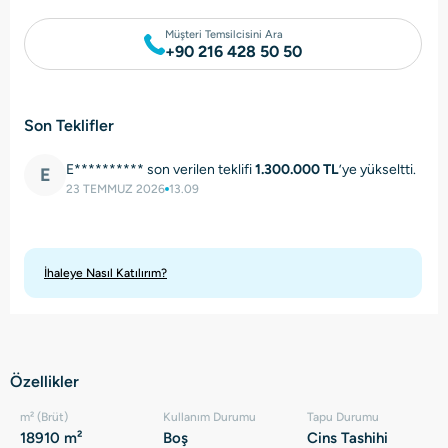
Müşteri Temsilcisini Ara
+90 216 428 50 50
Son Teklifler
E********** son verilen teklifi
1.300.000 TL
’ye yükseltti.
E
23 TEMMUZ 2026
13.09
İhaleye Nasıl Katılırım?
Özellikler
m² (Brüt)
Kullanım Durumu
Tapu Durumu
18910 m²
Boş
Cins Tashihi