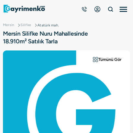
Mersin
Silifke
Atatürk mah.
Gayrimenkuller
Mersin Silifke Nuru Mahallesinde
18.910m² Satılık Tarla
Nasıl Çalışır?
Tümünü Gör
Çözüm Ortağı Ol
Kurumsal