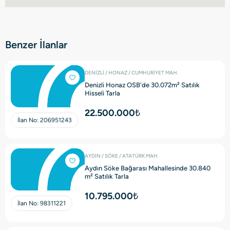
Benzer İlanlar
DENİZLİ / HONAZ / CUMHURİYET MAH.
Denizli Honaz OSB'de 30.072m² Satılık
Hisseli Tarla
22.500.000₺
İlan No:
206951243
AYDIN / SÖKE / ATATÜRK MAH.
Aydın Söke Bağarası Mahallesinde 30.840
m² Satılık Tarla
10.795.000₺
İlan No:
98311221