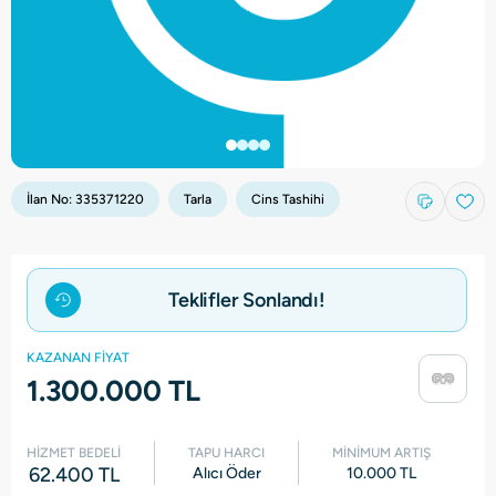
İlan No:
335371220
Tarla
Cins Tashihi
Teklifler Sonlandı!
KAZANAN FİYAT
1.300.000 TL
HİZMET BEDELİ
TAPU HARCI
MİNİMUM ARTIŞ
62.400 TL
Alıcı Öder
10.000 TL