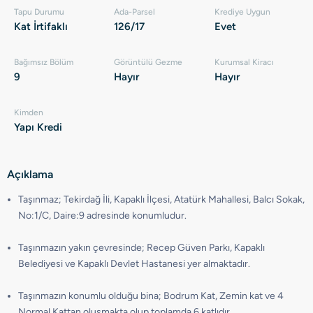
Tapu Durumu
Ada-Parsel
Krediye Uygun
Kat İrtifaklı
126/17
Evet
Bağımsız Bölüm
Görüntülü Gezme
Kurumsal Kiracı
9
Hayır
Hayır
Kimden
Yapı Kredi
Açıklama
Taşınmaz; Tekirdağ İli, Kapaklı İlçesi, Atatürk Mahallesi, Balcı Sokak,
No:1/C, Daire:9 adresinde konumludur.
Taşınmazın yakın çevresinde; Recep Güven Parkı, Kapaklı
Belediyesi ve Kapaklı Devlet Hastanesi yer almaktadır.
Taşınmazın konumlu olduğu bina; Bodrum Kat, Zemin kat ve 4
Normal Kattan oluşmakta olup toplamda 6 katlıdır.