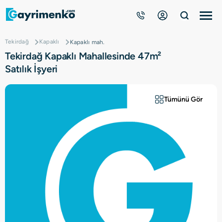
Tekirdağ
Kapaklı
Kapaklı mah.
Gayrimenkuller
Tekirdağ Kapaklı Mahallesinde 47m²
Satılık İşyeri
Nasıl Çalışır?
Tümünü Gör
Çözüm Ortağı Ol
Kurumsal