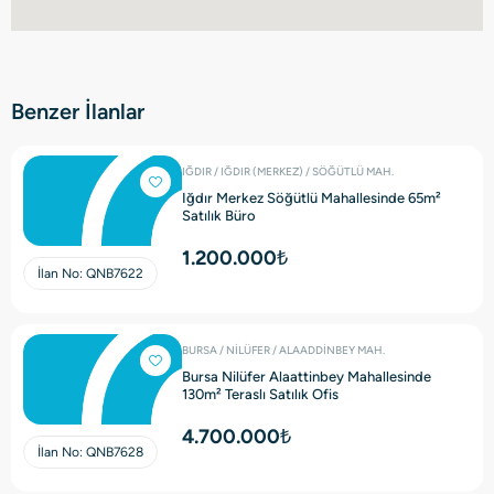
Benzer İlanlar
IĞDIR / IĞDIR (MERKEZ) / SÖĞÜTLÜ MAH.
Iğdır Merkez Söğütlü Mahallesinde 65m²
Satılık Büro
1.200.000₺
İlan No:
QNB7622
BURSA / NİLÜFER / ALAADDİNBEY MAH.
Bursa Nilüfer Alaattinbey Mahallesinde
130m² Teraslı Satılık Ofis
4.700.000₺
İlan No:
QNB7628