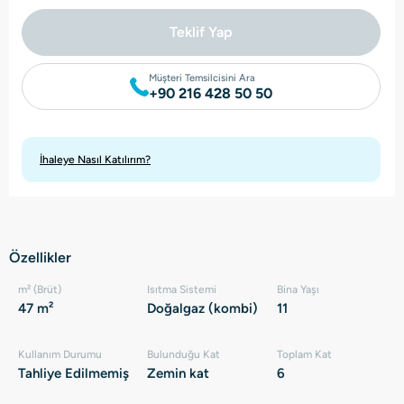
Teklif Yap
Müşteri Temsilcisini Ara
+90 216 428 50 50
İhaleye Nasıl Katılırım?
Özellikler
m² (Brüt)
Isıtma Sistemi
Bina Yaşı
47 m²
Doğalgaz (kombi)
11
Kullanım Durumu
Bulunduğu Kat
Toplam Kat
Tahliye Edilmemiş
Zemin kat
6