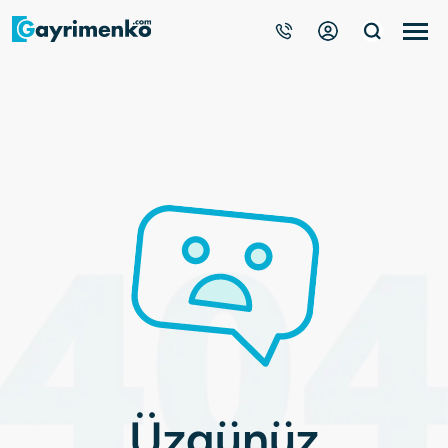
Gayrimenkuller
Nasıl Çalışır?
Çözüm Ortağı Ol
Kurumsal
Üzgünüz